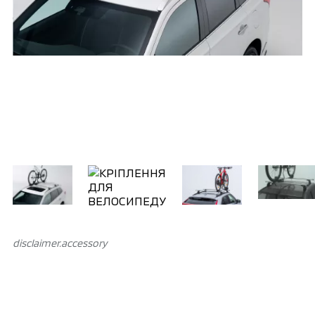
disclaimer.аccessory