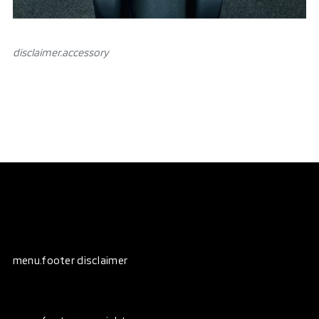
disclaimer.аccessory
menu.footer disclaimer