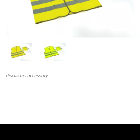
disclaimer.аccessory