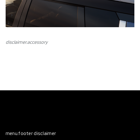
disclaimer.аccessory
menu.footer disclaimer