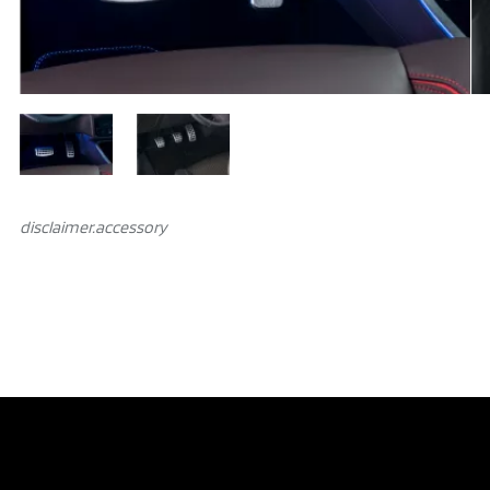
disclaimer.аccessory